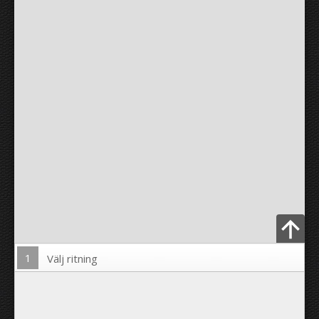
1
Välj ritning
Ladda upp foto