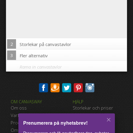
2
Storlekar på canvastavlor
3
Fler alternativ
Rama in canvastavlor
Skriva ut bilden på kanterna av din canvastavla:
OM CANVASWAY
HJÄLP
Ja
Nej
Om oss
Storlekar och priser
Avstånd mellan bilderna:
Varför Canvasway.com
Betalningsalternativ
Prenumerera på nyhetsbrev!
Produktkvalitet
Typer av leverans
Avstånd till kanterna:
Omdömen
Användarvillkor
Prenumerera och få användbara tips, nyheter