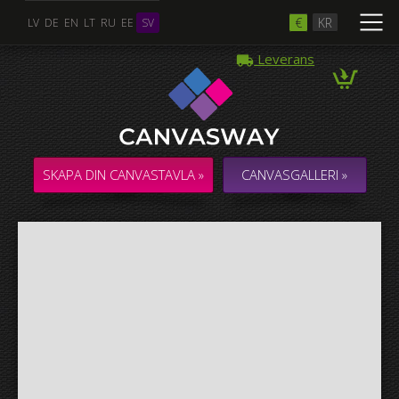
€
KR
LV
DE
EN
LT
RU
EE
SV
Leverans
Flera Foton
COLLAGE / KOMPOSITION med flera foton
SKAPA DIN CANVASTAVLA »
CANVASGALLERI »