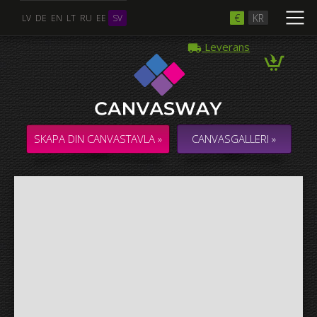
€
KR
LV
DE
EN
LT
RU
EE
SV
Leverans
Flera Foton
COLLAGE / KOMPOSITION med flera foton
SKAPA DIN CANVASTAVLA »
CANVASGALLERI »