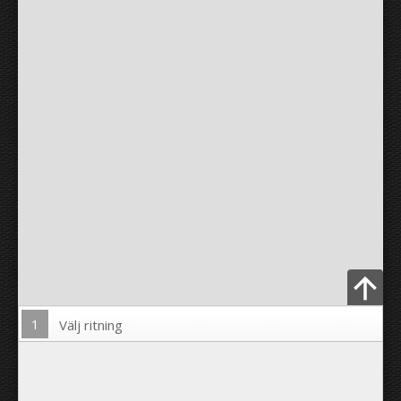
1
Välj ritning
Ladda upp foto