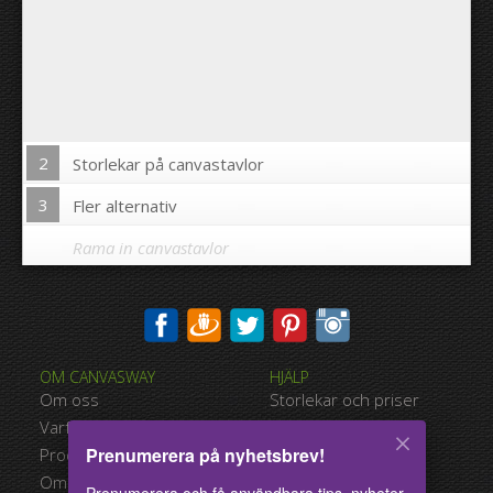
2
Storlekar på canvastavlor
3
Fler alternativ
Rama in canvastavlor
Skriva ut bilden på kanterna av din canvastavla:
OM CANVASWAY
HJÄLP
Ja
Nej
Om oss
Storlekar och priser
Avstånd mellan bilderna:
Varför Canvasway.com
Betalningsalternativ
Prenumerera på nyhetsbrev!
Produktkvalitet
Typer av leverans
Avstånd till kanterna:
Omdömen
Användarvillkor
Prenumerera och få användbara tips, nyheter