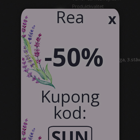
Produktkvalitet
​Rea
x
Omdömen
Kontakt
text_business
-50%
SIA Canvas WAY
Brīvības gatve 323, Rīga, 3.stā
info@canvasway.com
+371 27071150
Kupong
kod:
SUN