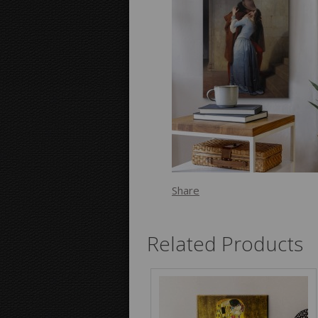
Share
Related Products