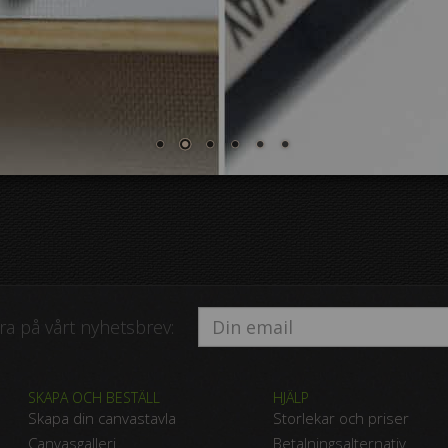
a på vårt nyhetsbrev:
SKAPA OCH BESTÄLL
HJÄLP
Skapa din canvastavla
Storlekar och priser
Canvasgalleri
Betalningsalternativ