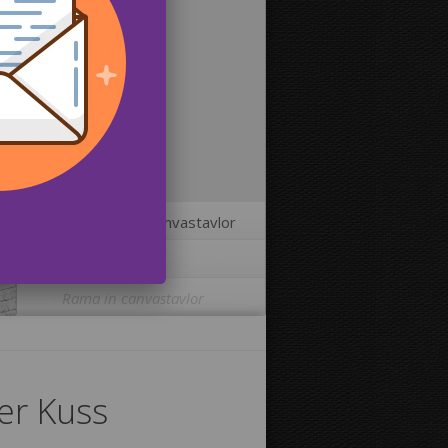
2
Storlekar på canvastavlor
3
Fler alternativ
Rama in canvastavlor
Skriva ut bilden på kanterna av din
canvastavla:
er Kuss
Ja
Nej