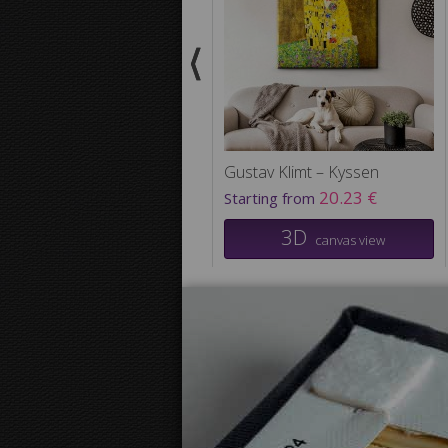
Gustav Klimt – Kyssen
20.23 €
Starting from
3D
canvas view