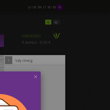
LV
DE
EN
LT
RU
EE
SV
ra Foton
€
kr
VARUKORG
POSITION med flera
0 item(s) - 0.00 €
foton
1
Välj ritning