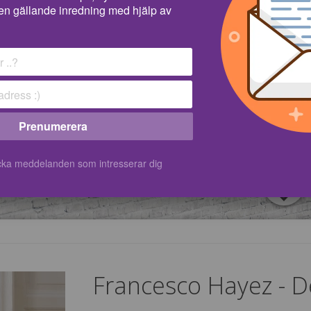
en gällande inredning med hjälp av
Prenumerera
kicka meddelanden som intresserar dig
Francesco Hayez - D