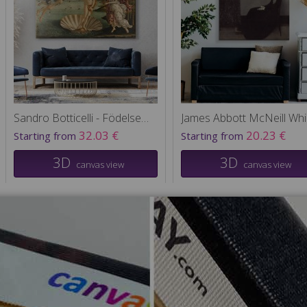
Sandro Botticelli - Födelsen av venus
James
32.03 €
20.23 €
Starting from
Starting from
3D
3D
canvas view
canvas view