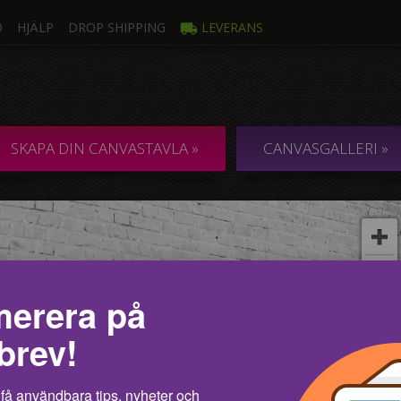
O
HJÄLP
DROP SHIPPING
LEVERANS
oto
Fle
ANVASTAVLOR I
COLLAGE / KOM
SKAPA DIN CANVASTAVLA »
CANVASGALLERI »
d ett foto
erera på
brev!
få användbara tips, nyheter och