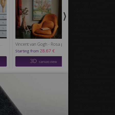
 Abbott McNeill Whistler - Porträtt av konstnärens mor
Vincent van Gogh - Rosa persikoträd
28.67 €
24.38
Starting from
Starting from
3D
3D
canvas view
canvas v