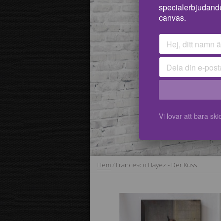
specialerbjudand
canvas.
Vi lovar att bara s
Hem
/
Francesco Hayez - Der Kuss