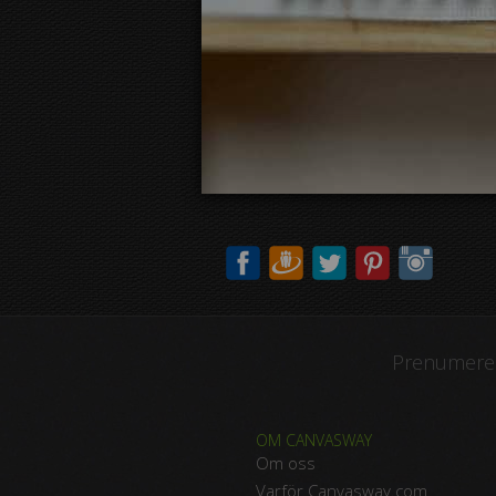
Prenumerer
OM CANVASWAY
Om oss
Varför Canvasway.com