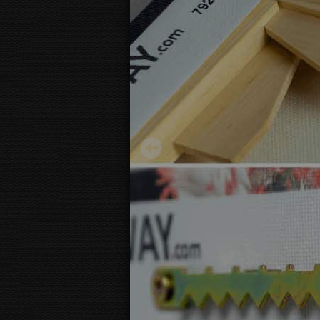
Depictions Of Medusa
20.23 €
Starting from
3D
canvas view