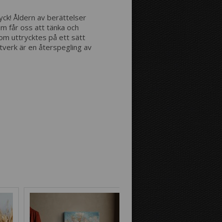
Avstånd mellan bilderna:
yck! Åldern av berättelser
 får oss att tänka och
om uttrycktes på ett sätt
Avstånd till kanterna:
stverk är en återspegling av
Bild på canvastavlans kanter:
Spegeleffekt
Som fortsättning
på bilden
Bakgrundsfärg: