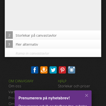
2
Storlekar på canvastavlor
3
Fler alternativ
Rama in canvastavlor
Skriva ut bilden på kanterna av din canvastavla:
OM CANVASWAY
HJÄLP
Ja
Nej
Om oss
Storlekar och priser
Avstånd mellan bilderna:
Varför Canvasway.com
Betalningsalternativ
Prenumerera på nyhetsbrev!
Produktkvalitet
Typer av leverans
Avstånd till kanterna:
Omdömen
Användarvillkor
Prenumerera och få användbara tips, nyheter