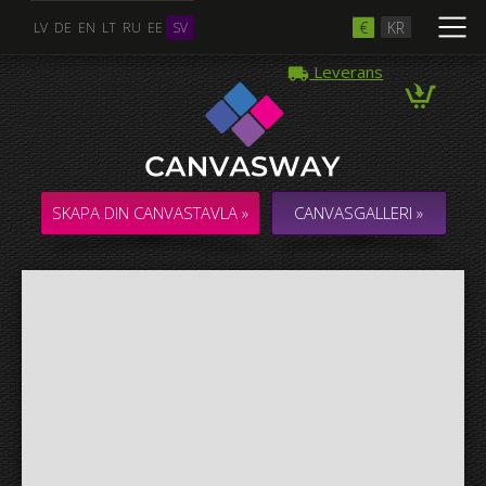
€
KR
LV
DE
EN
LT
RU
EE
SV
Leverans
Flera Foton
COLLAGE / KOMPOSITION med flera foton
SKAPA DIN CANVASTAVLA »
CANVASGALLERI »