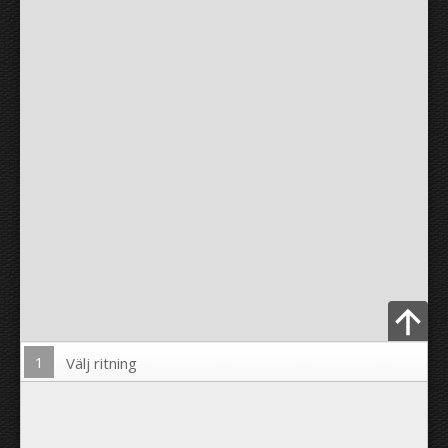
1
Välj ritning
Ladda upp foto