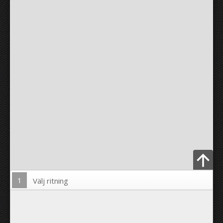
1
Välj ritning
Ladda upp foto