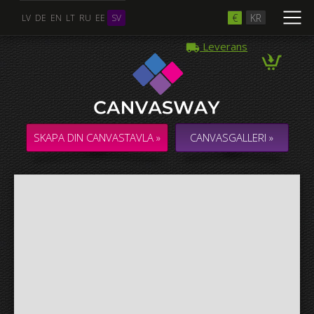
€
KR
LV
DE
EN
LT
RU
EE
SV
Leverans
Flera Foton
COLLAGE / KOMPOSITION med flera foton
SKAPA DIN CANVASTAVLA »
CANVASGALLERI »