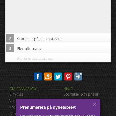
2
Storlekar på canvastavlor
3
Fler alternativ
Rama in canvastavlor
Skriva ut bilden på kanterna av din canvastavla:
OM CANVASWAY
HJÄLP
Ja
Nej
Om oss
Storlekar och priser
Avstånd mellan bilderna:
Varför Canvasway.com
Betalningsalternativ
Prenumerera på nyhetsbrev!
Produktkvalitet
Typer av leverans
Avstånd till kanterna:
Omdömen
Användarvillkor
Prenumerera och få användbara tips, nyheter