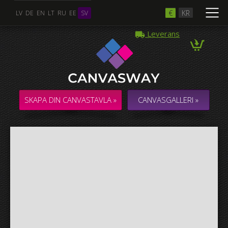
€
KR
LV
DE
EN
LT
RU
EE
SV
Leverans
Flera Foton
COLLAGE / KOMPOSITION med flera foton
SKAPA DIN CANVASTAVLA »
CANVASGALLERI »