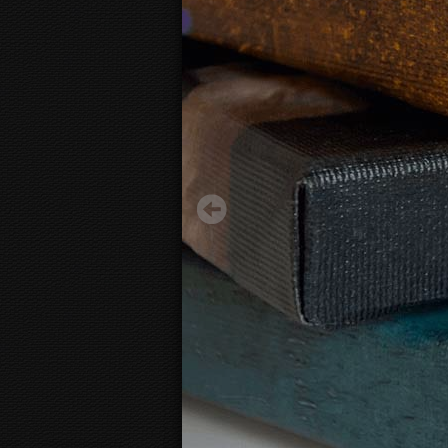
Appletree
23.12 €
Starting from
3D
canvas view