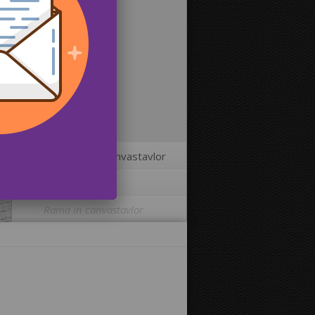
2
Storlekar på canvastavlor
3
Fler alternativ
Rama in canvastavlor
Skriva ut bilden på kanterna av din
canvastavla:
Ja
Nej