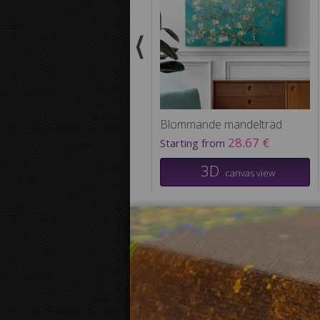
Blommande mandelträd
28.67 €
Starting from
3D
canvas view