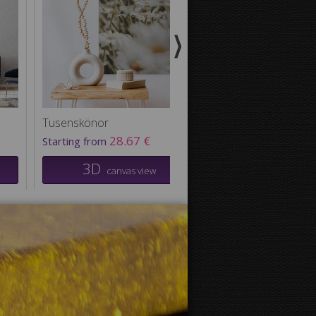
Tusenskönor
28.67 €
Starting from
3D
canvas view