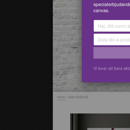
specialerbjudand
canvas.
Vi lovar att bara s
Hem
/
Mandelträd