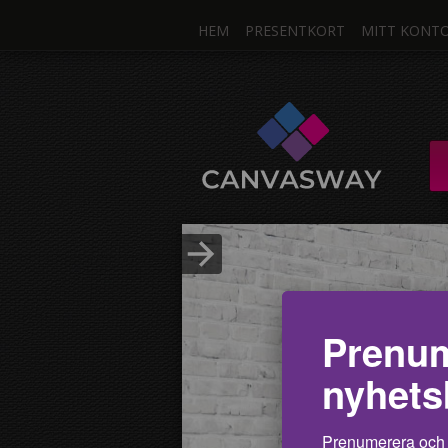
HEM
PRESENTKORT
MITT KONT
Ett f
CANVASTAVLA / C
FLERA DELAR me
Ladda upp foto
Prenum
nyhets
Prenumerera och 