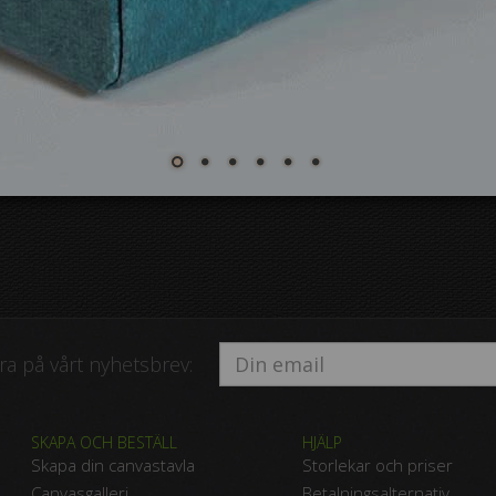
a på vårt nyhetsbrev:
SKAPA OCH BESTÄLL
HJÄLP
Skapa din canvastavla
Storlekar och priser
Canvasgalleri
Betalningsalternativ