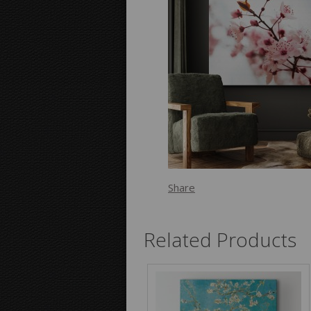
Share
Related Products