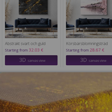
Abstrakt svart och guld
Körsbärsblomningsträd
32.03 €
28.67 €
Starting from
Starting from
3D
3D
canvas view
canvas view