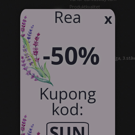
Produktkvalitet
​Rea
x
Omdömen
Kontakt
text_business
-50%
SIA Canvas WAY
Brīvības gatve 323, Rīga, 3.stā
info@canvasway.com
+371 27071150
Kupong
kod:
SUN