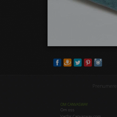
Prenumerer
OM CANVASWAY
Om oss
Varför Canvasway.com