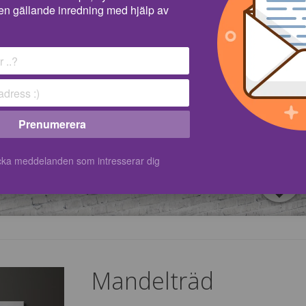
en gällande inredning med hjälp av
Prenumerera
kicka meddelanden som intresserar dig
Mandelträd