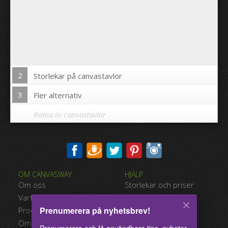
2
Storlekar på canvastavlor
3
Fler alternativ
Rama in canvastavlor
Skriva ut bilden på kanterna av din canvastavla:
OM CANVASWAY
HJÄLP
Ja
Nej
Om oss
Storlekar och priser
Avstånd mellan bilderna:
Varför Canvasway.com
Betalningsalternativ
Prenumerera på nyhetsbrev!
Produktkvalitet
Typer av leverans
Avstånd till kanterna:
Omdömen
Användarvillkor
Prenumerera och få användbara tips, nyheter