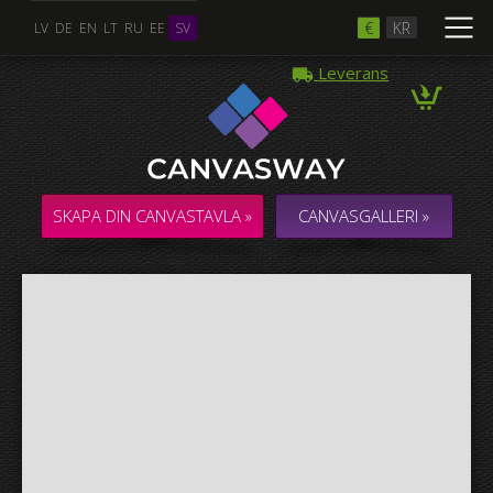
€
KR
LV
DE
EN
LT
RU
EE
SV
Leverans
Flera Foton
COLLAGE / KOMPOSITION med flera foton
SKAPA DIN CANVASTAVLA »
CANVASGALLERI »