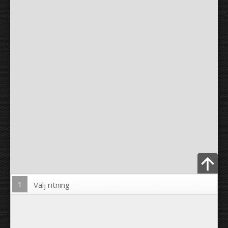
1
Välj ritning
Ladda upp foto