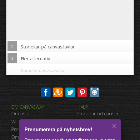
2
Storlekar på canvastavlor
3
Fler alternativ
Rama in canvastavlor
Skriva ut bilden på kanterna av din canvastavla:
OM CANVASWAY
HJÄLP
Ja
Nej
Om oss
Storlekar och priser
Avstånd mellan bilderna:
Varför Canvasway.com
Betalningsalternativ
Prenumerera på nyhetsbrev!
Produktkvalitet
Typer av leverans
Avstånd till kanterna:
Omdömen
Användarvillkor
Prenumerera och få användbara tips, nyheter