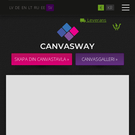
€
KR
LV
DE
EN
LT
RU
EE
SV
Leverans
Flera Foton
COLLAGE / KOMPOSITION med flera foton
SKAPA DIN CANVASTAVLA »
CANVASGALLERI »