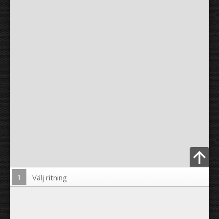
1
Välj ritning
Ladda upp foto