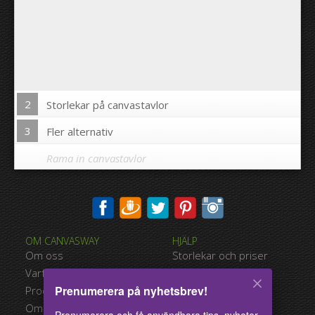
2
Storlekar på canvastavlor
3
Fler alternativ
Rama in canvastavlor
Skriva ut bilden på kanterna av din canvastavla:
OM CANVASWAY
HJÄLP
Ja
Nej
Om oss
Storlekar och priser
Avstånd mellan bilderna:
Varför Canvasway.com
Betalningsalternativ
Prenumerera på nyhetsbrev!
Produktkvalitet
Typer av leverans
Avstånd till kanterna:
Omdömen
Användarvillkor
Prenumerera och få användbara tips, nyheter