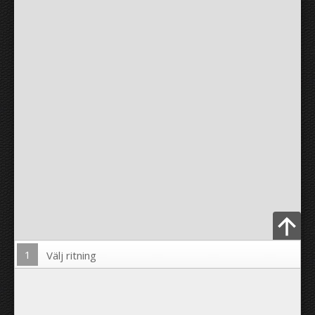
1
Välj ritning
Ladda upp foto