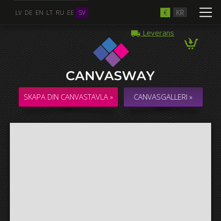
€
KR
LV
DE
EN
LT
RU
EE
SV
Leverans
Flera Foton
COLLAGE / KOMPOSITION med flera foton
SKAPA DIN CANVASTAVLA »
CANVASGALLERI »