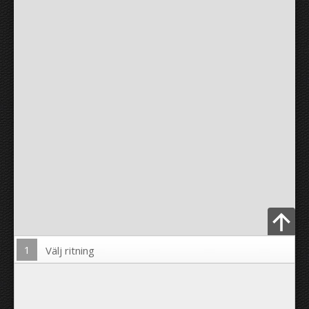
1
Välj ritning
Ladda upp foto