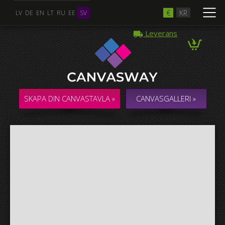
€
KR
LV
DE
EN
LT
RU
EE
SV
Leverans
Flera Foton
COLLAGE / KOMPOSITION med flera foton
SKAPA DIN CANVASTAVLA »
CANVASGALLERI »