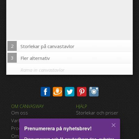
2
Storlekar på canvastavlor
3
Fler alternativ
Rama in canvastavlor
Skriva ut bilden på kanterna av din canvastavla:
OM CANVASWAY
HJÄLP
Ja
Nej
Om oss
Storlekar och priser
Avstånd mellan bilderna:
Varför Canvasway.com
Betalningsalternativ
Prenumerera på nyhetsbrev!
Produktkvalitet
Typer av leverans
Avstånd till kanterna:
Omdömen
Användarvillkor
Prenumerera och få användbara tips, nyheter