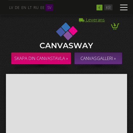
€
KR
LV
DE
EN
LT
RU
EE
SV
Leverans
Flera Foton
COLLAGE / KOMPOSITION med flera foton
SKAPA DIN CANVASTAVLA »
CANVASGALLERI »