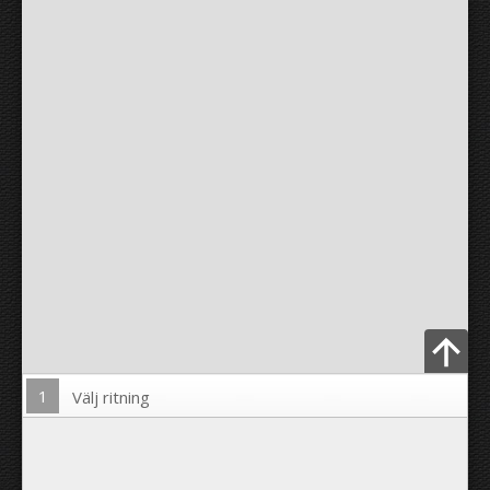
1
Välj ritning
Ladda upp foto