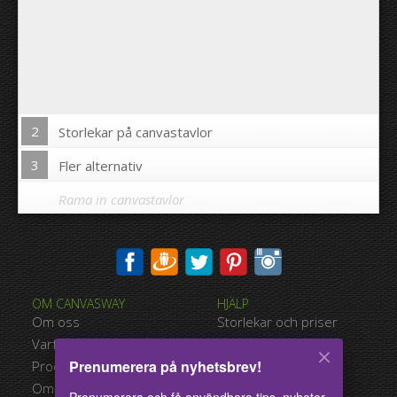
2
Storlekar på canvastavlor
3
Fler alternativ
Rama in canvastavlor
Skriva ut bilden på kanterna av din canvastavla:
OM CANVASWAY
HJÄLP
Ja
Nej
Om oss
Storlekar och priser
Avstånd mellan bilderna:
Varför Canvasway.com
Betalningsalternativ
Prenumerera på nyhetsbrev!
Produktkvalitet
Typer av leverans
Avstånd till kanterna:
Omdömen
Användarvillkor
Prenumerera och få användbara tips, nyheter