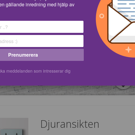
en gällande inredning med hjälp av
Prenumerera
kicka meddelanden som intresserar dig
Djuransikten