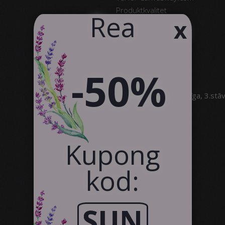
Produktkvalitet
​Rea
x
Omdömen
Kontakt
text_business
-50%
SIA Canvas WAY
Brīvības gatve 323, Rīga, 3.stā
info@canvasway.com
+371 27071150
Kupong
kod:
SUN