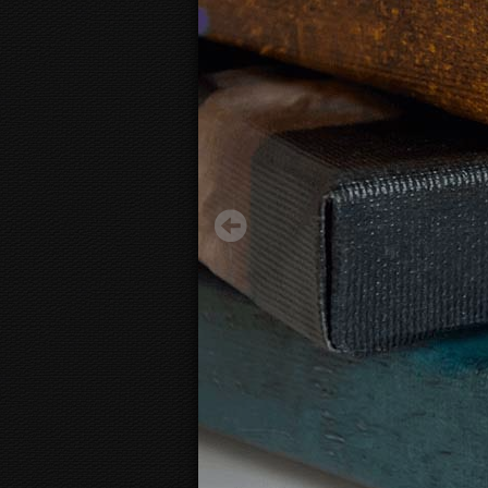
Det röda planet
28.67 €
Starting from
3D
canvas view