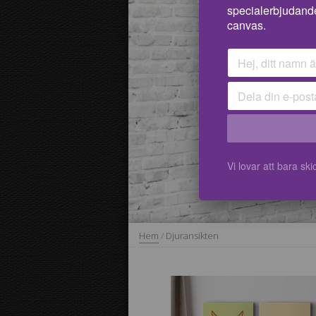
specialerbjudand
canvas.
Vi lovar att bara s
Hem
/
Djuransikten