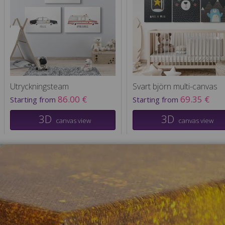
Utryckningsteam
Svart björn multi-canvas
86.00 €
69.35 €
Starting from
Starting from
3D
3D
canvas view
canvas view