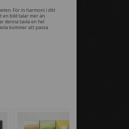
Avstånd mellan bilderna:
ten. För in harmoni i ditt
 en bild talar mer än
ar denna tavla en hel
Avstånd till kanterna:
tavla kommer att passa
Bild på canvastavlans kanter:
Spegeleffekt
Som fortsättning
på bilden
Bakgrundsfärg: