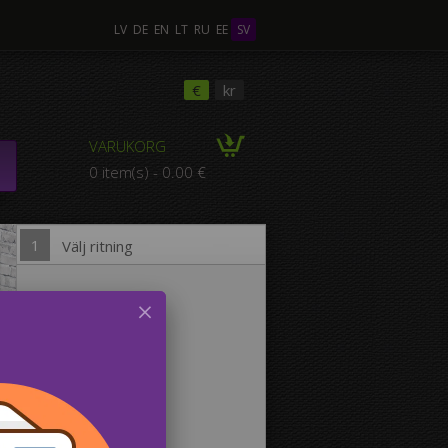
LV
DE
EN
LT
RU
EE
SV
ra Foton
€
kr
VARUKORG
POSITION med flera
0 item(s) - 0.00 €
foton
1
Välj ritning