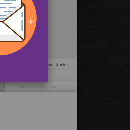
2
Storlekar på canvastavlor
3
Fler alternativ
Rama in canvastavlor
Skriva ut bilden på kanterna av din
canvastavla:
Ja
Nej