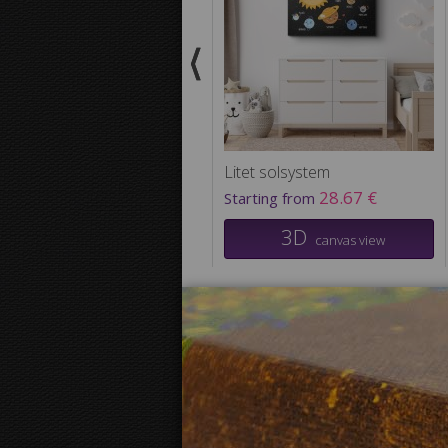
Litet solsystem
28.67 €
Starting from
3D
canvas view