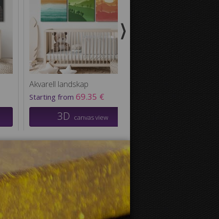
Akvarell landskap
Akvarell landskap 2
69.35 €
69.35
Starting from
Starting from
3D
3D
canvas view
canvas v