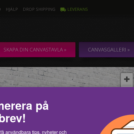
O
HJÄLP
DROP SHIPPING
LEVERANS
oto
Fle
ANVASTAVLOR I
COLLAGE / KOM
SKAPA DIN CANVASTAVLA »
CANVASGALLERI »
d ett foto
erera på
brev!
få användbara tips, nyheter och