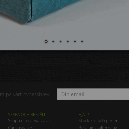
a på vårt nyhetsbrev:
SKAPA OCH BESTÄLL
HJÄLP
Skapa din canvastavla
Storlekar och priser
Canvasgalleri
Betalningsalternativ