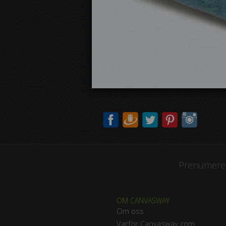
Prenumerer
OM CANVASWAY
Om oss
Varför Canvasway.com