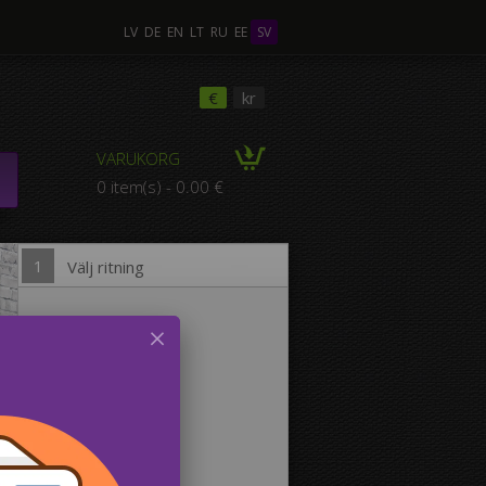
LV
DE
EN
LT
RU
EE
SV
ra Foton
€
kr
VARUKORG
POSITION med flera
0 item(s) - 0.00 €
foton
1
Välj ritning