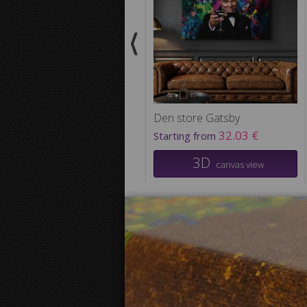
Den store Gatsby
32.03 €
Starting from
3D
canvas view