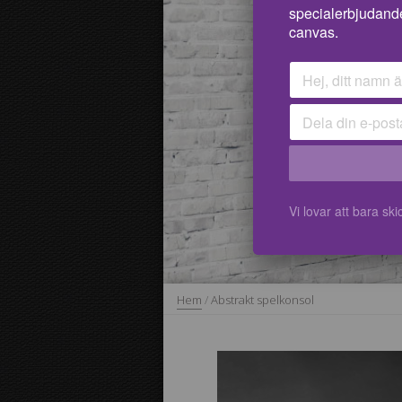
specialerbjudand
canvas.
Vi lovar att bara s
Hem
/
Abstrakt spelkonsol