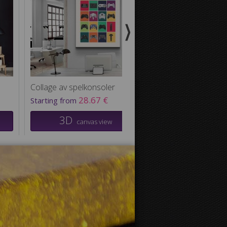
Collage av spelkonsoler
Guld graffiti läppar
28.67 €
28.67
Starting from
Starting from
3D
3D
canvas view
canvas v