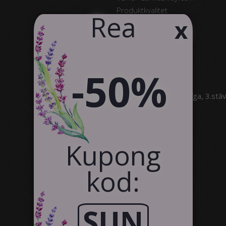
Produktkvalitet
​Rea
x
Omdömen
Kontakt
text_business
-50%
SIA Canvas WAY
Brīvības gatve 323, Rīga, 3.stā
info@canvasway.com
+371 27071150
Kupong
kod:
SUN