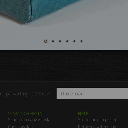
a på vårt nyhetsbrev:
SKAPA OCH BESTÄLL
HJÄLP
Skapa din canvastavla
Storlekar och priser
Canvasgalleri
Betalningsalternativ