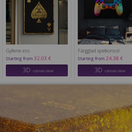
Gyllene ess
Färgglad spelkonsol
32.03 €
24.38 €
Starting from
Starting from
3D
3D
canvas view
canvas view