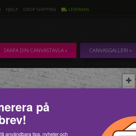
O
HJÄLP
DROP SHIPPING
LEVERANS
oto
Fle
ANVASTAVLOR I
COLLAGE / KOM
SKAPA DIN CANVASTAVLA »
CANVASGALLERI »
d ett foto
erera på
brev!
få användbara tips, nyheter och