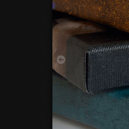
Benjamin Franklin Lips
28.67 €
Starting from
3D
canvas view