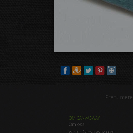
Prenumerer
OM CANVASWAY
Om oss
Varför Canvasway.com