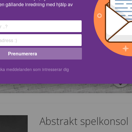
en gällande inredning med hjälp av
Prenumerera
kicka meddelanden som intresserar dig
Abstrakt spelkonsol