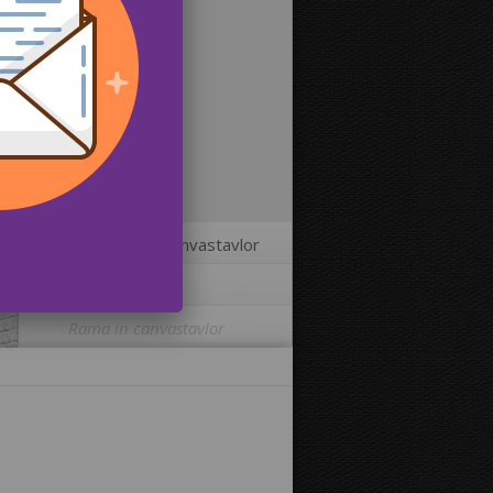
2
Storlekar på canvastavlor
3
Fler alternativ
Rama in canvastavlor
Skriva ut bilden på kanterna av din
canvastavla:
Ja
Nej