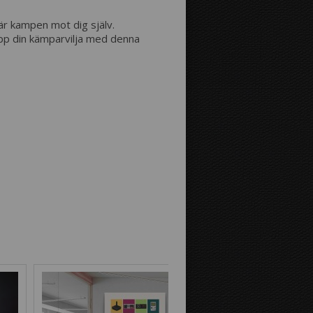
Avstånd mellan bilderna:
är kampen mot dig själv.
 upp din kämparvilja med denna
Avstånd till kanterna:
Bild på canvastavlans kanter:
Spegeleffekt
Som fortsättning
på bilden
Bakgrundsfärg: