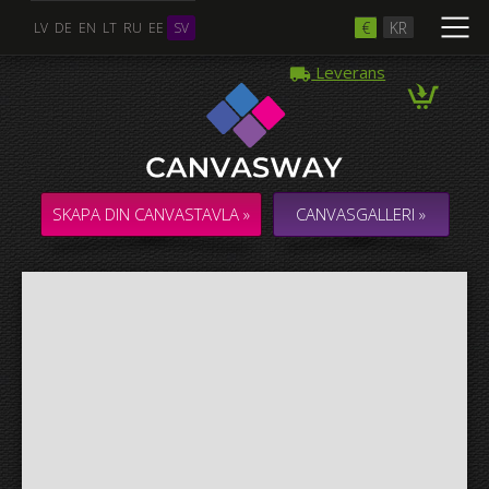
€
KR
LV
DE
EN
LT
RU
EE
SV
Leverans
Flera Foton
COLLAGE / KOMPOSITION med flera foton
SKAPA DIN CANVASTAVLA »
CANVASGALLERI »