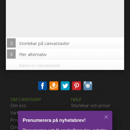
2
Storlekar på canvastavlor
3
Fler alternativ
Rama in canvastavlor
Skriva ut bilden på kanterna av din canvastavla:
OM CANVASWAY
HJÄLP
Ja
Nej
Om oss
Storlekar och priser
Avstånd mellan bilderna:
Varför Canvasway.com
Betalningsalternativ
Prenumerera på nyhetsbrev!
Produktkvalitet
Typer av leverans
Avstånd till kanterna:
Omdömen
Användarvillkor
Prenumerera och få användbara tips, nyheter