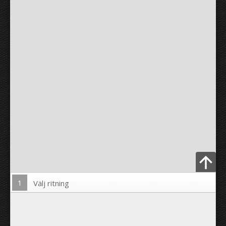
1
Välj ritning
Ladda upp foto