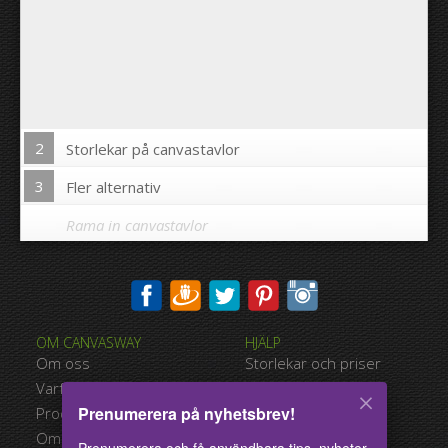
2
Storlekar på canvastavlor
3
Fler alternativ
Rama in canvastavlor
Skriva ut bilden på kanterna av din canvastavla:
OM CANVASWAY
HJÄLP
Ja
Nej
Om oss
Storlekar och priser
Avstånd mellan bilderna:
Varför Canvasway.com
Betalningsalternativ
Prenumerera på nyhetsbrev!
Produktkvalitet
Typer av leverans
Avstånd till kanterna:
Omdömen
Användarvillkor
Prenumerera och få användbara tips, nyheter