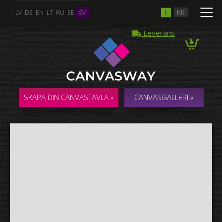
€
KR
LV
DE
EN
LT
RU
EE
SV
Leverans
Flera Foton
COLLAGE / KOMPOSITION med flera foton
SKAPA DIN CANVASTAVLA »
CANVASGALLERI »