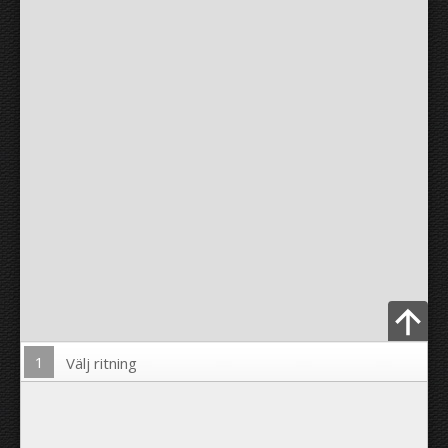
1
Välj ritning
Ladda upp foto